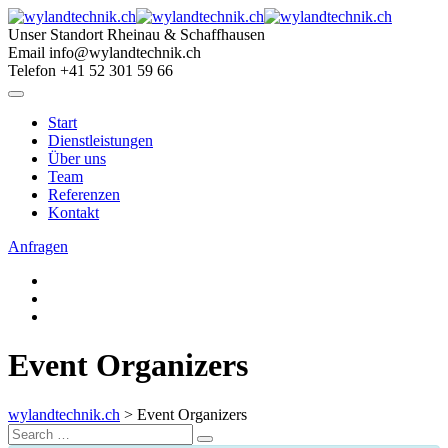
Skip
to
Unser Standort
Rheinau & Schaffhausen
content
Email
info@wylandtechnik.ch
Telefon
+41 52 301 59 66
Start
Dienstleistungen
Über uns
Team
Referenzen
Kontakt
Anfragen
Event Organizers
wylandtechnik.ch
>
Event Organizers
Search
Search